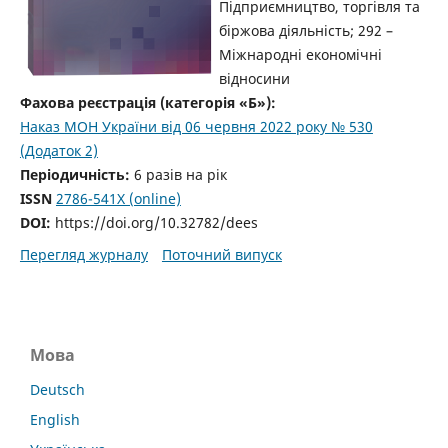
Підприємництво, торгівля та
біржова діяльність; 292 –
Міжнародні економічні
відносини
Фахова реєстрація (категорія «Б»):
Наказ МОН України від 06 червня 2022 року № 530
(Додаток 2)
Періодичність:
6 разів на рік
ISSN
2786-541X (online)
DOI:
https://doi.org/10.32782/dees
Перегляд журналу
Поточний випуск
Мова
Deutsch
English