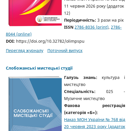
11 червня 2026 року
(додаток
12)
Періодичність:
3 рази на рік
ISSN
2786-8036 (print)
,
2786-
8044 (online)
DOI:
https://doi.org/10.32782/olimpspu
Перегляд журналу
Поточний випуск
Слобожанські мистецькі студії
Галузь знань:
культура і
мистецтво
Спеціальність:
025 -
Музичне мистецтво
Фахова реєстрація
(категорія «Б»):
Наказ МОН України № 768 від
20 червня 2023 року (додаток