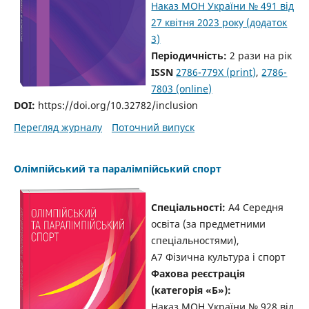
Наказ МОН України № 491 від
27 квітня 2023 року (додаток
3)
Періодичність:
2 рази на рік
ISSN
2786-779X (print)
,
2786-
7803 (online)
DOI:
https://doi.org/10.32782/inclusion
Перегляд журналу
Поточний випуск
Олімпійський та паралімпійський спорт
Спеціальності:
A4 Середня
освіта (за предметними
спеціальностями),
A7 Фізична культура і спорт
Фахова реєстрація
(категорія «Б»):
Наказ МОН України № 928 від