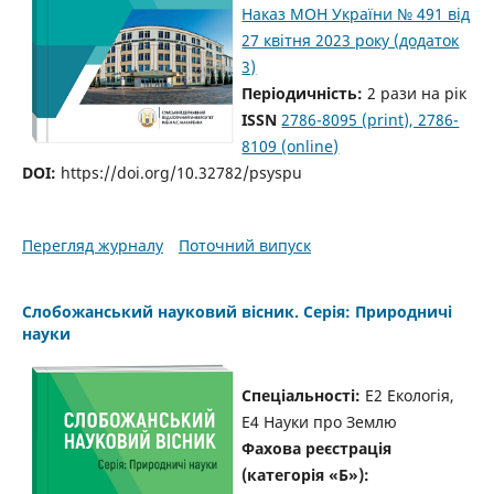
Наказ МОН України № 491 від
27 квітня 2023 року (додаток
3)
Періодичність:
2 рази на рік
ISSN
2786-8095 (print), 2786-
8109 (online)
DOI:
https://doi.org/10.32782/psyspu
Перегляд журналу
Поточний випуск
Слобожанський науковий вісник. Серія: Природничі
науки
Спеціальності:
E2 Екологія,
E4 Науки про Землю
Фахова реєстрація
(категорія «Б»):