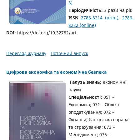
3)
Періодичність:
3 рази на рік
ISSN
2786-8214 (print)
,
2786-
8222 (online)
DOI:
https://doi.org/10.32782/art
Перегляд журналу
Поточний випуск
Цифрова економіка та економічна безпека
Галузь знань:
економічні
науки
Спеціальності:
051 –
Економіка; 071 – Облік і
оподаткування; 072 –
Фінанси, банківська справа
та страхування; 073 –
Менеджмент; 076 –