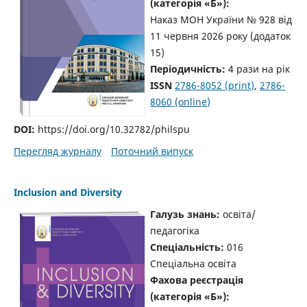
(категорія «Б»):
Наказ МОН України № 928 від
11 червня 2026 року
(додаток
15)
Періодичність:
4 рази на рік
ISSN
2786-8052 (print)
,
2786-
8060 (online)
DOI:
https://doi.org/10.32782/philspu
Перегляд журналу
Поточний випуск
Inclusion and Diversity
Галузь знань:
освіта/
педагогіка
Спеціальність:
016
Спеціальна освіта
Фахова реєстрація
(категорія «Б»):